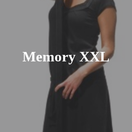
M
e
m
o
r
y
X
X
L