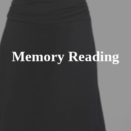
M
e
m
o
r
y
R
e
a
d
i
n
g